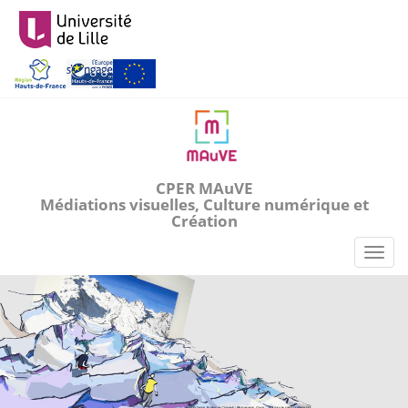
Aller
au
contenu
principal
CPER MAuVE
Médiations visuelles, Culture numérique et
Création
Toggl
naviga