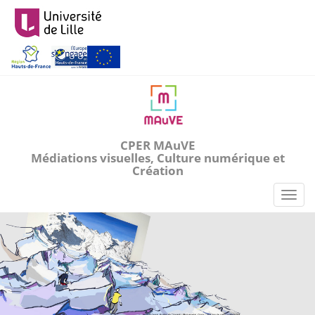
Aller
au
contenu
principal
CPER MAuVE
Médiations visuelles, Culture numérique et
Création
Toggl
naviga